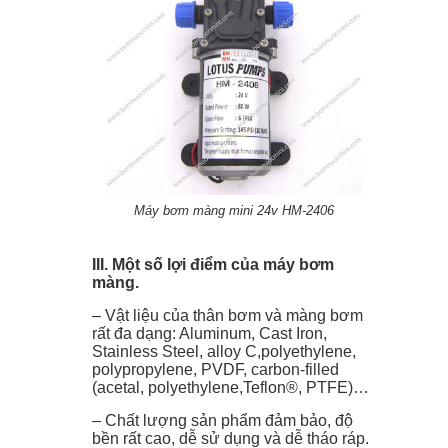
SƯƠNG SIÊU ÂM
Lắp đặt hệ thống phun sương tưới
lan
Máy bơm màng mini 24v HM-2406
III. Một số lợi điểm của máy bơm
màng.
– Vật liệu của thân bơm và màng bơm
rất đa dạng: Aluminum, Cast Iron,
Stainless Steel, alloy C,polyethylene,
polypropylene, PVDF, carbon-filled
(acetal, polyethylene,Teflon®, PTFE)…
– Chất lượng sản phẩm đảm bảo, độ
bền rất cao, dễ sử dụng và dễ tháo ráp.