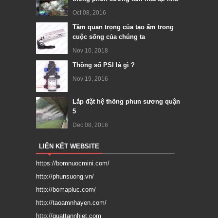
Oct 08, 2016
Tầm quan trọng của tạo ẩm trong
cuộc sống của chúng ta
Nov 10, 2018
Thông số PSI là gì ?
Nov 19, 2016
Lắp đặt hệ thống phun sương quận
5
Dec 08, 2016
LIÊN KẾT WEBSITE
https://bomnuocmini.com/
http://phunsuong.vn/
http://bomapluc.com/
http://taoamnhayen.com/
http://quattannhiet.com