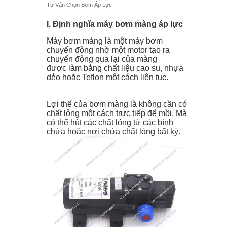
Tư Vấn Chọn Bơm Áp Lực
Bơm dầu nhớt hút thùng phuy
I. Định nghĩa máy bơm màng áp lực
Hướng dẫn sử dụng timer ( bộ hẹn
Máy bơm màng là một máy bơm
chuyển động nhờ một motor tạo ra
chuyển động qua lại của màng
giờ tự động)
được làm bằng chất liệu cao su, nhựa
dẻo hoặc Teflon một cách liên tục.
BƠM NƯỚC MINI cung cấp các Loại
Công Tắc Phao Điện Inox, Van Phao
Lợi thế của bơm màng là không cần có
chất lỏng một cách trực tiếp để mồi. Mà
có thể hút các chất lỏng từ các bình
Điện Inox theo yêu cầu
chứa hoặc nơi chứa chất lỏng bất kỳ.
Rơ le máy bơm tăng áp – cấu tạo và
cách điều chỉnh.
Bơm Nước Mini chuyên: Lắp phun
sương sài gòn, lắp máy phun sương