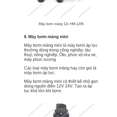
sài gon và các tỉnh lân cận
Cách chọn máy bơm cho hồ cá
Máy bơm bể cá loại nào tốt ? Máy
Máy bơm màng 12v HM-1205
bơm bể cá tiết kiệm điện ?
II. Máy bơm màng mini
Máy bơm màng mini là máy bơm áp lực
Tầm quan trọng của tạo ẩm trong
thường dùng trong công nghiệp, tàu
thuỷ, nông nghiệp, Ôto, phun xịt rửa xe,
cuộc sống của chúng ta
máy phun sương
MÁY TẠO ẨM SIÊU BỀN TỐT DO
Các loại máy bơm màng hay còn gọi là
máy bơm áp lực.
ĐÂU?
Máy bơm màng mini có thiết kế nhỏ gọn
dùng nguồn điện 12V 24V. Tạo ra áp
Vỉ Tạo Ẩm - Máy Phun Ẩm - Nguồn
lục khá lớn khi bơm.
Chống Nước - Quạt Chống Nước
TỔNG HỢP VỈ TẠO ẨM - VỈ PHUN