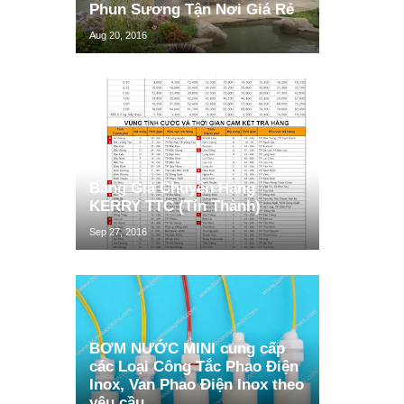
Phun Sương Tận Nơi Giá Rẻ
Aug 20, 2016
Bảng Giá Chuyển Hàng
KERRY TTC (Tín Thành)
Sep 27, 2016
BƠM NƯỚC MINI cung cấp
các Loại Công Tắc Phao Điện
Inox, Van Phao Điện Inox theo
yêu cầu