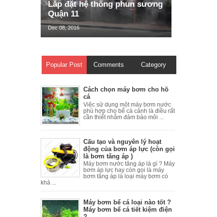
Lắp đặt hệ thống phun sương
Quận 11
Dec 08, 2016
Popular Post
Comments
Category
Cách chọn máy bơm cho hồ
cá
Việc sử dụng một máy bơm nước
phù hợp cho bể cá cảnh là điều rất
cần thiết nhằm đảm bảo môi ...
Cấu tạo và nguyên lý hoạt
động của bơm áp lực (còn gọi
là bơm tăng áp )
Máy bơm nước tăng áp là gì ? Máy
bơm áp lực hay còn gọi là máy
bơm tăng áp là loại máy bơm có
khả ...
Máy bơm bể cá loại nào tốt ?
Máy bơm bể cá tiết kiệm điện
?