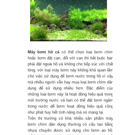
Bơm dầu nhớt hút thùng phuy
Hướng dẫn sử dụng timer ( bộ hẹn
giờ tự động)
BƠM NƯỚC MINI cung cấp các Loại
Máy bơm hồ cá
có thể chọn loại bơm chìm
Công Tắc Phao Điện Inox, Van Phao
hoặc bơm đặt cạn, đối với cạn thì bắt buộc bạn
phải đặt ngoài hồ và không cho tiếp xúc với chất
Điện Inox theo yêu cầu
lỏng, với loại máy bơm này không khả quan lắm
cho việc sử dụng để bơm nước trong hồ vì vậy
Rơ le máy bơm tăng áp – cấu tạo và
mà nhiều người vẫn hay mua loại bơm chìm dân
dụng để sử dụng nhiều hơn. Đặc điểm của
cách điều chỉnh.
những loại bơm này là hoạt động hiệu quả trong
môi trường nước và bạn có thể đặt bơm ngâm
Bơm Nước Mini chuyên: Lắp phun
trong nước để bơm hoạt động hiệu quả cũng
như phát huy hết tính năng mà nó mang lại.
sương sài gòn, lắp máy phun sương
Trên thị trường có khá nhiều sản phẩm máy
bơm chìm dân dụng thường có cấu tạo bằng
sài gon và các tỉnh lân cận
nhựa chuyên được sử dụng cho bơm ao hồ,