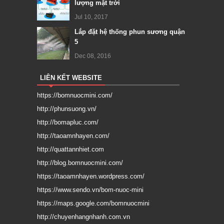
lượng mặt trời
Jul 10, 2017
Lắp đặt hệ thống phun sương quận
5
Dec 08, 2016
LIÊN KẾT WEBSITE
https://bomnuocmini.com/
http://phunsuong.vn/
http://bomapluc.com/
http://taoamnhayen.com/
http://quattannhiet.com
http://blog.bomnuocmini.com/
https://taoamnhayen.wordpress.com/
https://www.sendo.vn/bom-nuoc-mini
https://maps.google.com/bomnuocmini
http://chuyenhangnhanh.com.vn