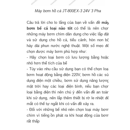
Máy bơm hồ cá JT-800EX-3 24V 3 Pha
Câu trả lời cho lo lắng của bạn về vấn đề
máy
bơm bể cá loại nào tốt
có thể là nên chọn
những máy bơm chìm dân dụng cho việc lắp đặt
và sử dụng cho hồ cá, tiểu cảnh, hòn non bộ
háy đài phun nước nghệ thuật. Một số mẹo để
chọn được máy bơm phù hợp như:
- Hãy chọn loại bơm có lưu lượng bằng hoặc
nhỏ hơn thể tích của bể
- Tùy vào nhu cầu sử dụng bạn có thể chọn loại
bơm hoạt động bằng điện 220V, bơm hồ các sử
dụng điện một chiều, bơm sử dụng năng lượng
mặt trời hay các loại điện bình, nếu bạn chọn
loại bằng điện thì nên chú ý đến vấn đề an toàn
khi sử dụng, nên lắp thêm thiết bị rờ le nhiệt để
mắt có thể tự ngắt khi có vấn đề xảy ra.
- Đối với những bể nhỏ nên chọn loại máy bơm
chìm vì tiếng ồn phát ra khi hoạt động của bơm
rất thấp