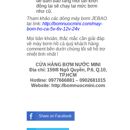
để đảm bảo rằng mỗi lần khởi
động lại sẽ chạy lại mức bơm
như cũ.
Tham khảo các dòng máy bơm JEBAO
tại link:
http://bomnuocmini.com/may-
bom-ho-ca-5v-6v-12v-24v
Mọi băn khoăn, thắc mắc cần giải đáp
về máy bơm hồ cá quý khách hàng
comment bên dưới chúng tôi sẽ hỗ trợ
nhiệt tình nhất !
CỬA HÀNG BƠM NƯỚC MINI
Địa chỉ: 159/8 Ngô Quyền, P.6, Q.10,
TP.HCM
Hotline: 0977666881 – 0902681015
Website: http://bomnuocmini.com
Share on Facebook