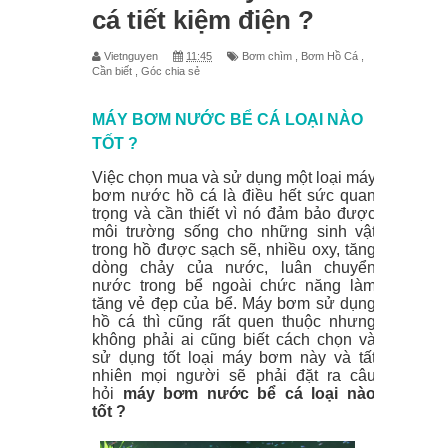
cá tiết kiệm điện ?
bơm hỏa tiển
Vietnguyen
11:45
Bơm chìm
,
Bơm Hồ Cá
,
Cần biết
,
Góc chia sẻ
Máy bơm nước sử dụng năng lượng
MÁY BƠM NƯỚC BỂ CÁ LOẠI NÀO
mặt trời
TỐT ?
Chỉ số BTU ghi trên máy lạnh là gì ?
Việc chọn mua và sử dụng một loại máy
bơm nước hồ cá là điều hết sức quan
Máy bơm cánh khế là gì ?
trọng và cần thiết vì nó đảm bảo được
môi trường sống cho những sinh vật
Tổng hợp các dòng máy bơm
trong hồ được sạch sẽ, nhiều oxy, tăng
dòng chảy của nước, luân chuyển
nước trong bể ngoài chức năng làm
Surgerflo đang bán tại BƠM NƯỚC
tăng vẻ đẹp của bể. Máy bơm sử dụng
hồ cá thì cũng rất quen thuộc nhưng
MINI
không phải ai cũng biết cách chọn và
sử dụng tốt loại máy bơm này và tất
Cấu tạo và nguyên lý làm việc bơm
nhiên mọi người sẽ phải đặt ra câu
hỏi
máy bơm nước bể cá loại nào
tốt ?
bánh răng