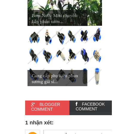
Bơm Nước Mini chuyên:
Lắp phun sươn...
Cung cấp phụ kiện phun
sương giá sỉ...
FACEBOOK
BLOGGER
COMMENT
COMMENT
1 nhận xét: