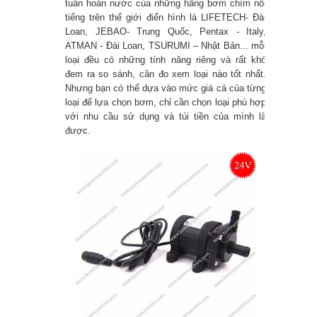
tuần hoàn nước của những hãng bơm chìm nổi
Cách chọn máy bơm cho hồ cá
tiếng trên thế giới điển hình là LIFETECH- Đài
Loan, JEBAO- Trung Quốc, Pentax - Italy,
Máy bơm bể cá loại nào tốt ? Máy
ATMAN - Đài Loan, TSURUMI – Nhật Bản... mỗi
loại đều có những tính năng riêng và rất khó
đem ra so sánh, cân đo xem loại nào tốt nhất.
bơm bể cá tiết kiệm điện ?
Nhưng bạn có thể dựa vào mức giá cả của từng
loại để lựa chọn bơm, chỉ cần chọn loại phù hợp
với nhu cầu sử dụng và túi tiền của mình là
được.