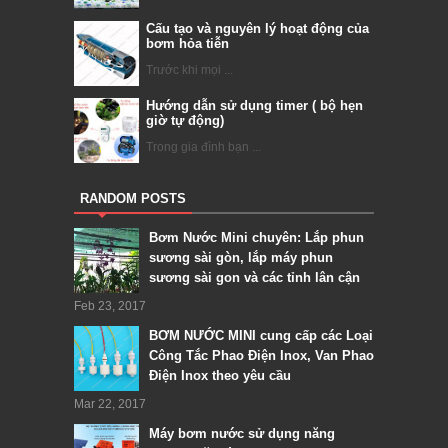
Cấu tạo và nguyên lý hoạt động của
bơm hỏa tiễn
Trước khi mọi ...
Hướng dẫn sử dụng timer ( bộ hẹn
giờ tự động)
Trong gia đình bạn ...
RANDOM POSTS
Bơm Nước Mini chuyên: Lắp phun
sương sài gòn, lắp máy phun
sương sài gon và các tỉnh lân cận
Feb 23, 2017
BƠM NƯỚC MINI cung cấp các Loại
Công Tắc Phao Điện Inox, Van Phao
Điện Inox theo yêu cầu
Mar 22, 2017
Máy bơm nước sử dụng năng